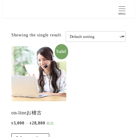
MENU
Showing the single result
Sale!
on-lineお稽古
3,000
–
28,800
¥
¥
税別