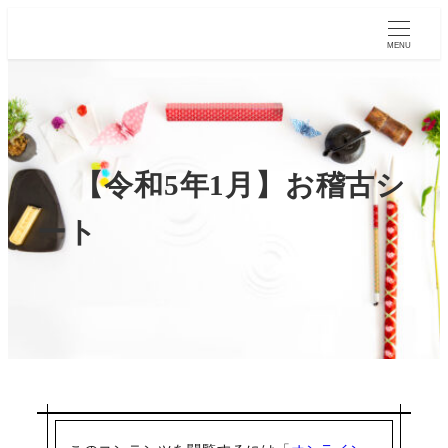
MENU
【令和5年1月】お稽古シ
ート