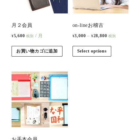
月２会員
on-lineお稽古
5,600
/ 月
3,000
–
28,800
¥
税別
¥
¥
税別
お買い物カゴに追加
Select options
お手本会員